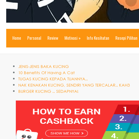
Home
Personal
Review
Motivasi
»
Info Kesihatan
Resepi Pilihan
JENIS-JENIS BAKA KUCING
10 Benefits Of Having A Cat
TUGAS KUCING KEPADA TUANNYA..
NAK KENAKAN KUCING, SENDIRI YANG TERCALAR.. KAH3
BURGER KUCING .. SEDAPNYA!