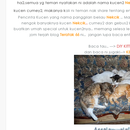
ha2.semua yg teman
nyatakan ni adalah nama kucen2
Ne
kucen cumey2,
makanya k
ali ni teman nak share tentang en
Pencinta Kucen yang nama panggilan beliau
Nekcik
.. Ma
nengok banyaknya kucen
Nekcik
..
cumey2 dan gebus2 be
buatkan umah special untuk kucen2nya.. memang selesa le
jom terjah blog
Teratak 66
ni.. jangan lupa baca en
Baca tau.. --->
DIY KI
dan baca ni jugak!-->
K