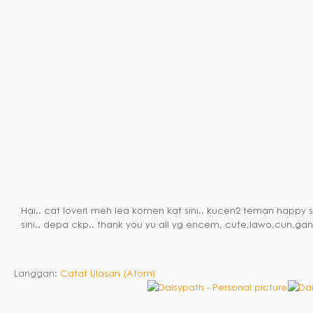
Hai.. cat lover! meh lea komen kat sini.. kucen2 teman happy
sini.. depa ckp.. thank you yu all yg encem, cute,lawo,cun,gan
Langgan:
Catat Ulasan (Atom)