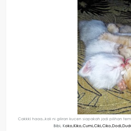
Cakkk! haaa..kali ni giliran kucen siapakah jadi pilihan te
Bibi, K
oko,Kiko,Cumi,Ciki,Ciko,Dodi,Du