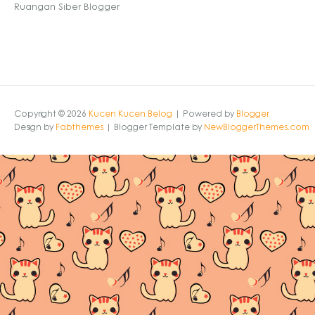
Ruangan Siber Blogger
Copyright ©
2026
Kucen Kucen Belog
| Powered by
Blogger
Design by
Fabthemes
| Blogger Template by
NewBloggerThemes.com