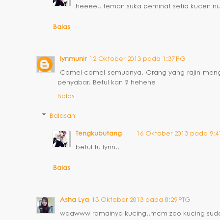
heeee.. teman suka peminat setia kucen ni
Balas
lynmunir
12 Oktober 2013 pada 1:37 PG
Comel-comel semuanya. Orang yang rajin meng
penyabar. Betul kan ? hehehe
Balas
Balasan
Tengkubutang
16 Oktober 2013 pada 9:4
betul tu lynn..
Balas
Asha Lya
13 Oktober 2013 pada 8:29 PTG
waawww ramainya kucing..mcm zoo kucing suda.