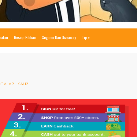
ihatan
Resepi Pilihan
Segmen Dan Giveaway
Tip
»
RCALAR.. KAH3