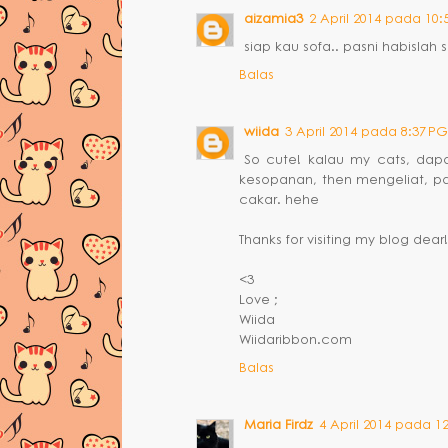
aizamia3
2 April 2014 pada 10:
siap kau sofa.. pasni habislah 
Balas
wiida
3 April 2014 pada 8:37 PG
So cute! kalau my cats, dap
kesopanan, then mengeliat, pan
cakar. hehe
Thanks for visiting my blog dear!
<3
Love ;
Wiida
Wiidaribbon.com
Balas
Maria Firdz
4 April 2014 pada 1