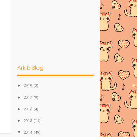
Arkib Blog
2019
(2)
►
2017
(9)
►
2016
(4)
►
2015
(14)
►
2014
(49)
▼