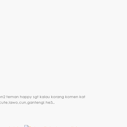
ucen2 teman happy sgt kalau korang komen kat
 cute,lawo,cun,ganteng! he3..