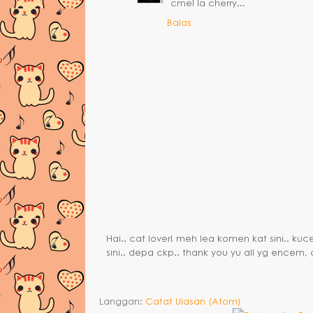
cmel la cherry...
Balas
Hai.. cat lover! meh lea komen kat sini.. k
sini.. depa ckp.. thank you yu all yg encem,
Langgan:
Catat Ulasan (Atom)