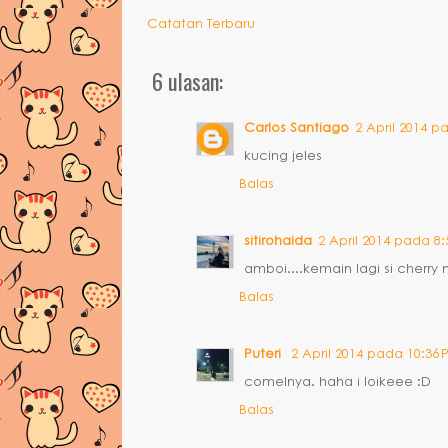
Catatan Terbaru
6 ulasan:
Carlos Santiago
2 April 2014 p
kucing jeles
Balas
sitirohaida
2 April 2014 pada 8:
amboi....kemain lagi si cherry 
Balas
Puteri
2 April 2014 pada 10:36 
comelnya. haha i loikeee :D
Balas