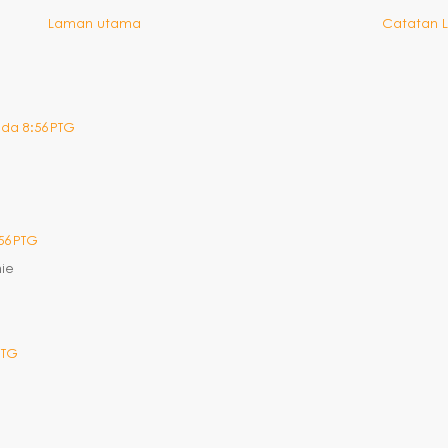
Laman utama
Catatan 
ada 8:56 PTG
56 PTG
nie
PTG