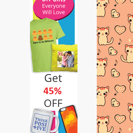
Kucing seludup telefon bimbit
untuk dibawa masuk k...
DIARI CHERRY
Mac
(1)
►
Februari
(12)
►
Januari
(8)
►
2013
(68)
►
2012
(2)
►