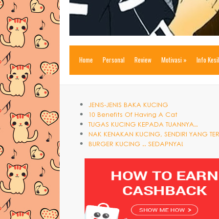
Home
Personal
Review
Motivasi
»
Info Kes
JENIS-JENIS BAKA KUCING
10 Benefits Of Having A Cat
TUGAS KUCING KEPADA TUANNYA..
NAK KENAKAN KUCING, SENDIRI YANG TE
BURGER KUCING .. SEDAPNYA!