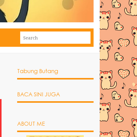
Tabung Butang
BACA SINI JUGA
ABOUT ME