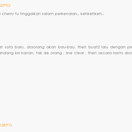
52 PTG
si cherry tu tinggalkan salam perkenalan.. kehkehkeh..
at sofa baru, diaorang akan bau-bau, then buat2 lalu dengan p
dang kiri kanan, tak de orang , line clear , then secara rasmi dio
2:58 PG